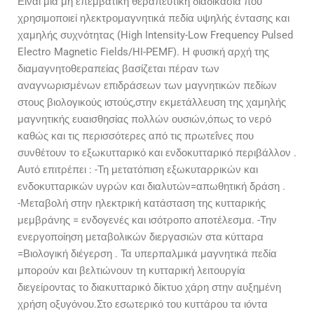
Είναι μια μη επεμβατική θεραπευτική διαδικασία που
χρησιμοποιεί ηλεκτρομαγνητικά πεδία υψηλής έντασης και
χαμηλής συχνότητας (High Intensity-Low Frequency Pulsed
Electro Magnetic Fields/HI-PEMF). Η φυσική αρχή της
διαμαγνητοθεραπείας βασίζεται πέραν των
αναγνωρισμένων επιδράσεων των μαγνητικών πεδίων
στους βιολογικούς ιστούς,στην εκμετάλλευση της χαμηλής
μαγνητικής ευαισθησίας πολλών ουσιών,όπως το νερό
καθώς και τις περισσότερες από τις πρωτεΐνες που
συνθέτουν το εξωκυτταρικό και ενδοκυτταρικό περιβάλλον .
Αυτό επιτρέπει : -Τη μετατόπιση εξωκυταρρικών και
ενδοκυτταρικών υγρών και διαλυτών=απωθητική δράση .
-Μεταβολή στην ηλεκτρική κατάσταση της κυτταρικής
μεμβράνης = ενδογενές και ισότροπο αποτέλεσμα. -Την
ενεργοποίηση μεταβολικών διεργασιών στα κύτταρα
=Βιολογική διέγερση . Τα υπερπαλμικά μαγνητικά πεδία
μπορούν και βελτιώνουν τη κυτταρική λειτουργία
διεγείροντας το διακυτταρικό δίκτυο χάρη στην αυξημένη
χρήση οξυγόνου.Στο εσωτερικό του κυττάρου τα ιόντα