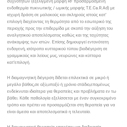
συχνοτήτων (εξελιγμένη μορφή RF προσαρμοσμένη
ενδοθερμία πυκνωτικής / ωμικής μορφής T.E.Ca.R.Ad) με
ισχυρή δράση σε μαλακούς και σκληρούς ιστούς κατ’
επιλογή διαχέοντας τη θερμότητα από το εσωτερικό της
περιοχής προς την επιδερμίδα με σκοπό την αύξηση του
αναλγητικού αποτελέσματος καθώς και της ταχύτητας
ανάκαμψης των ιστών. Επίσης δημιουργεί εντονότατη
ενδογενή, ισότροπο κυτταρικού τύπου βιοδιέγερση σε
γραμμικούς και λείους μυς, νευρώνες και κύτταρα
κατ’επιλογή.
Η διαμαγνητική διέγερση δίδεται επιλεκτικά σε μικρό ή
μεγάλο βάθος,σε οξύ,υποξύ ή χρόνιο στάδιο,επομένως
ενδείκνυται ιδιαίτερα για θεραπείες και προβλήματα εν τω
βάθει. Κάθε παθολογία εξελίσσεται με έναν συγκεκριμένο
τρόπο και πρέπει να προσαρμόζεται στη θεραπεία για να
είναι άμεσα και αποτελεσματικά η τελευταία.
Η διαμαγνητική θεραπεία επιτρέπει μια διαδικασία