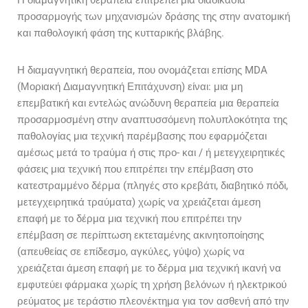
προσαρμογής των μηχανισμών δράσης της στην ανατομική
και παθολογική φάση της κυτταρικής βλάβης.
Η διαμαγνητική θεραπεία, που ονομάζεται επίσης MDA
(Μοριακή Διαμαγνητική Επιτάχυνση) είναι: μια μη
επεμβατική και εντελώς ανώδυνη θεραπεία μια θεραπεία
προσαρμοσμένη στην αναπτυσσόμενη πολυπλοκότητα της
παθολογίας μια τεχνική παρέμβασης που εφαρμόζεται
αμέσως μετά το τραύμα ή στις προ- και / ή μετεγχειρητικές
φάσεις μια τεχνική που επιτρέπει την επέμβαση στο
κατεστραμμένο δέρμα (πληγές στο κρεβάτι, διαβητικό πόδι,
μετεγχειρητικά τραύματα) χωρίς να χρειάζεται άμεση
επαφή με το δέρμα μια τεχνική που επιτρέπει την
επέμβαση σε περίπτωση εκτεταμένης ακινητοποίησης
(απευθείας σε επίδεσμο, αγκύλες, γύψο) χωρίς να
χρειάζεται άμεση επαφή με το δέρμα μια τεχνική ικανή να
εμφυτεύει φάρμακα χωρίς τη χρήση βελόνων ή ηλεκτρικού
ρεύματος με τεράστιο πλεονέκτημα για τον ασθενή από την