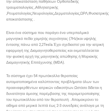
την αποκατάσταση παθήσεων Ορθοπεδικής
τραυματιολογίας ,Αθλητιατρικής
,Ρευματολογίας,Νευρολογίας,Δερματολογίας,ΩΡΛ,Φυσιατρικής
αποκατάστασης .
Είναι ένα σύστημα που παράγει ένα υπερπαλμικό
μαγνητικό πεδίο χαμηλής συχνότητας (7Hz)και υψηλής
έντασης πάνω από 2,2Tesla.Έχει σχεδιαστεί για την ιατρική
εφαρμογή της Διαμαγνητοθεραπείας και εκμεταλλεύεται
την φυσική αρχή της μαγνητικής απώθησης ή Μοριακής
Διαμαγνητικής Επιτάχυνσης (MDA).
Το σύστημα έχει 54 πρωτόκολλα θεραπείας
αυτοματοποιημένα καλύπτοντας προβλήματα όλων των
προαναφερθέντων ιατρικών ειδικοτήτων.Ωστόσο δίδεται η
δυνατότητα άμεσης παρέμβασης της παραμετροποίησης
του πρωτοκόλλου από τον θεραπευτή . Απομακρύνει το
οίδημα από μερικά λεπτά έως 2-3 συνεδρίες ανάλογα με τη